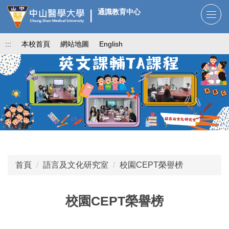
跳
通識教育中心
到
主
:::
本校首頁
網站地圖
English
要
內
容
區
首頁
語言及文化研究室
校園CEPT榮譽榜
校園CEPT榮譽榜