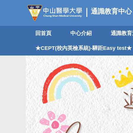
跳
通識教育中心
到
主
要
回首頁
中心介紹
通識教育
內
容
區
★CEPT(校內英檢系統)-驊距Easy test★