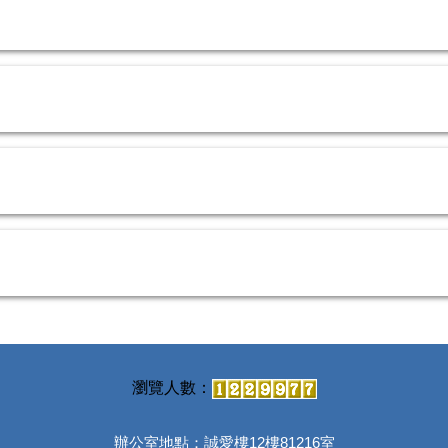
辦公室地點：誠愛樓12樓81216室