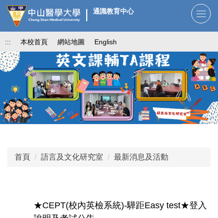
跳
通識教育中心
到
主
:::
本校首頁
網站地圖
English
要
內
容
區
首頁
語言及文化研究室
最新消息及活動
★CEPT(校內英檢系統)-驊距Easy test★登入