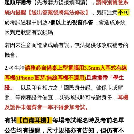
題順序應考
【先考聽力後接續閱讀】，
請特別留意系
不可
統內提醒【送出答案後將無法修改】
，另請注意
於考試過程中開啟
2個以上的視窗作答
，會造成系統
因判定狀態有誤鎖碼
若因未注意而造成成績有誤，無法提供修改或補考的
機會。
2.考生請
請務必自備桌上型電腦用3.5mm入耳式有線
耳機(iPhone/藍芽/無線耳機不適用)
且需攜帶「學生
證」
，以及印有相片之「國民身分證、健保卡或駕
照」等兩種證件備查，以憑考試時可核對身份，
耳機
及證件未備齊者一率不得參加考試
。
有關
【自備耳機】
每場考試報名時及考前名單
公告均有提醒，尺寸規格亦有告知，但仍有不