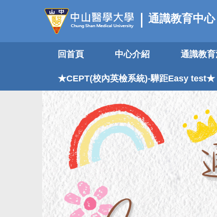
跳
通識教育中心
到
主
要
回首頁
中心介紹
通識教育
內
容
區
★CEPT(校內英檢系統)-驊距Easy test★