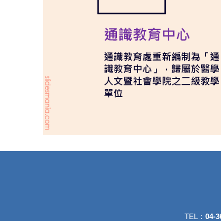
TEL：
04-3