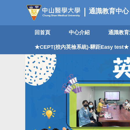
跳
通識教育中心
到
主
要
回首頁
中心介紹
通識教育
內
容
區
★CEPT(校內英檢系統)-驊距Easy test★