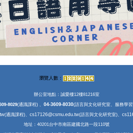
辦公室地點：誠愛樓12樓81216室
04-3609-8030
609-8029
(通識課程) 、
(語言與文化研究室、
服務
tw
cs17126@csmu.edu.tw
cs11
(通識課程)、
(語言與文化研究室)、
地址：40201台中市南區建國北路一段110號