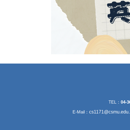
TEL：
04-3
c
s1171@csmu.edu.
E-Mail：