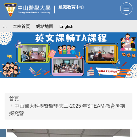
跳
通識教育中心
到
主
:::
本校首頁
網站地圖
English
要
內
容
區
首頁
中山醫大科學暨醫學志工-2025 年STEAM 教育暑期
探究營