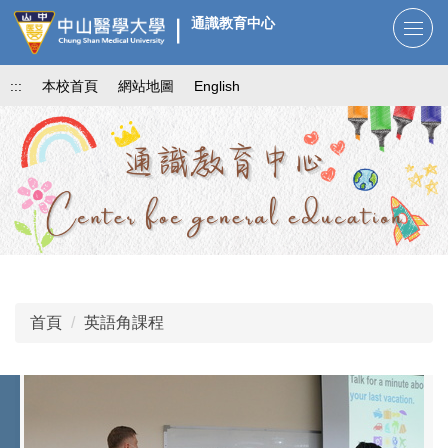
跳
通識教育中心
到
主
:::
本校首頁
網站地圖
English
要
內
容
區
首頁
英語角課程