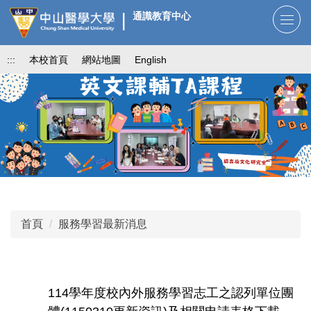
跳
通識教育中心
到
主
:::
本校首頁
網站地圖
English
要
內
容
區
首頁
服務學習最新消息
114學年度校內外服務學習志工之認列單位團