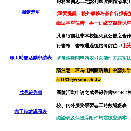
服務學習志工之認列單位團體清單(115
團體清單
(
重要提醒：校外服務務必自行投保
繳回本單位時，再一併繳交自身保單(
凡自行前往
非本校認列及公告之合作
可
行審核，審核通過後始可前往
--
志工時數活動申請表
寒暑假期間申請表可以信件方式寄
請注意：若為【團體活動】申請如計
cs11630@csmu.edu.tw
成果報告書
團體活動申請之成果報告書WORD檔
校、內外服務學習志工時數認證表
志工時數認證表
認證表及保險等附件均需繳交紙本