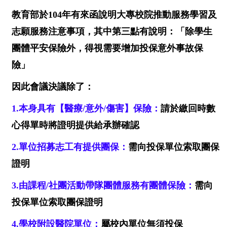
教育部於
104
年有來函說明大專校院推動服務學習及
志願服務注意事項，其中第三點有說明：「除學生
團體平安保險外，得視需要增加投保意外事故保
險」
因此會議決議除了：
1.
本身具有
【
醫療
/
意外
/
傷害
】
保險：
請於繳回時數
心得單時將證明提供給承辦確認
2.
單位招募志工有提供團保：
需向投保單位索取團保
證明
3.
由課程
/
社團活動帶隊團體服務有團體保險
：
需向
投保單位索取團保證明
4.
學校附設醫院單位：
屬校內單位無須投保