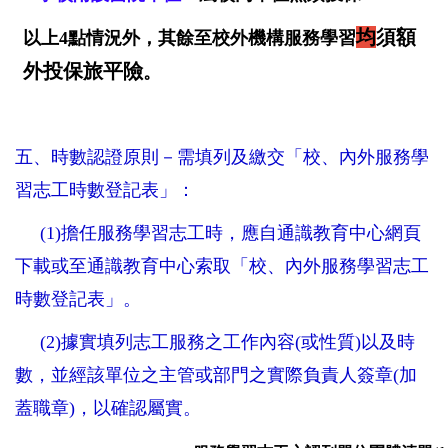
均
須額
以上
4
點情況外，其餘至校外機構服務學習
外投保旅平險
。
五、時數認證原則－需填列及繳交「校、內外服務學
習志工時數登記表」：
(1)擔任服務學習志工時，應自通識教育中心網頁
下載或至通識教育中心索取「校、內外服務學習志工
時數登記表」。
(2)
據實填列志工服務之工作內容
(
或性質
)
以及時
數，並經該單位之主管或部門之實際負責人簽章
(
加
蓋職章
)
，以確認屬實。