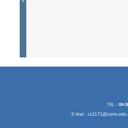
TEL：
04-3
c
s1171@csmu.edu.
E-Mail：