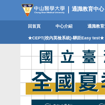
跳
通識教育中心
到
主
要
回首頁
中心介紹
通識教育
內
容
區
★CEPT(校內英檢系統)-驊距Easy test★